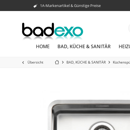
1A-Markenartikel & Günstige Preise
BAD, KÜCHE & SANITÄR
HOME
HEI
Übersicht
BAD, KÜCHE & SANITÄR
Küchenspü