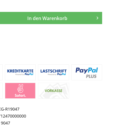
In den
Warenkorb
EG-R19047
712470000000
19047