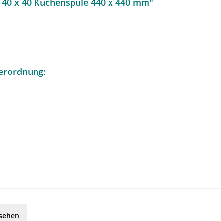
 40 x 40 Küchenspüle 440 x 440 mm"
erordnung:
esehen