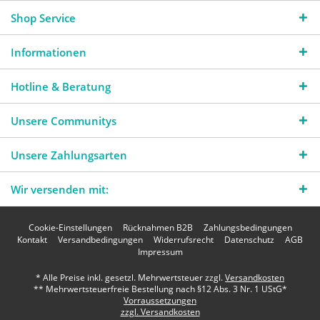
Shop Service
Informationen
Hotline & Beratung
Unsere Communitys
Unsere Zahlungsarten
Wir versenden mit:
Cookie-Einstellungen
Rücknahmen B2B
Zahlungsbedingungen
Kontakt
Versandbedingungen
Widerrufsrecht
Datenschutz
AGB
Impressum
* Alle Preise inkl. gesetzl. Mehrwertsteuer zzgl.
Versandkosten
** Mehrwertsteuerfreie Bestellung nach §12 Abs. 3 Nr. 1 UStG*
Vorraussetzungen
zzgl. Versandkosten