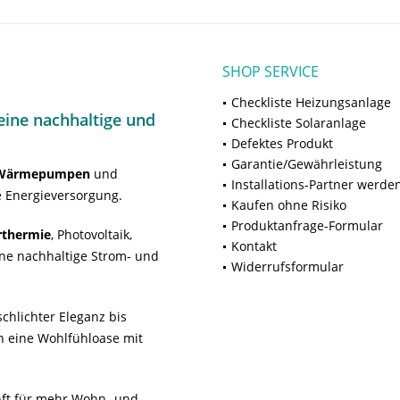
SHOP SERVICE
Checkliste Heizungsanlage
ine nachhaltige und
Checkliste Solaranlage
Defektes Produkt
Garantie/Gewährleistung
Wärmepumpen
und
Installations-Partner werde
 Energieversorgung.
Kaufen ohne Risiko
Produktanfrage-Formular
rthermie
, Photovoltaik,
Kontakt
ne nachhaltige Strom- und
Widerrufsformular
chlichter Eleganz bis
n eine Wohlfühloase mit
unft für mehr Wohn- und