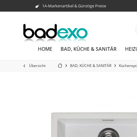
1A-Markenartikel & Günstige Preise
BAD, KÜCHE & SANITÄR
HOME
HEI
Übersicht
BAD, KÜCHE & SANITÄR
Küchenspü