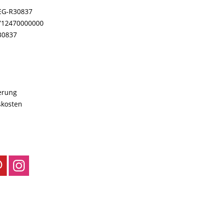
EG-R30837
712470000000
30837
ferung
skosten