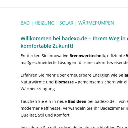
BAD | HEIZUNG | SOLAR | WÄRMEPUMPEN
Willkommen bei badexo.de – Ihrem Weg in e
komfortable Zukunft!
Entdecken Sie innovative
Brennwerttechnik
, effiziente
maßgeschneiderte Lösungen für eine zukunftsweisende
Erfahren Sie mehr über erneuerbare Energien wie
Sola
Naturwärme und
Biomasse
– gemeinsam sichern wir ei
Wärmeerzeugung.
Tauchen Sie ein in neue
Badideen
bei badexo.de – von s
moderner Raffinesse. Verwandeln Sie Ihr Badezimmer i
Qualität, Stil und Komfort.
Investieren Sie mit badexo.de in eine nachhaltige Zuk