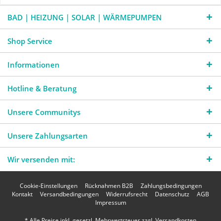
BAD | HEIZUNG | SOLAR | WÄRMEPUMPEN
Shop Service
Informationen
Hotline & Beratung
Unsere Communitys
Unsere Zahlungsarten
Wir versenden mit:
Cookie-Einstellungen
Rücknahmen B2B
Zahlungsbedingungen
Kontakt
Versandbedingungen
Widerrufsrecht
Datenschutz
AGB
Impressum
* Alle Preise inkl. gesetzl. Mehrwertsteuer zzgl.
Versandkosten