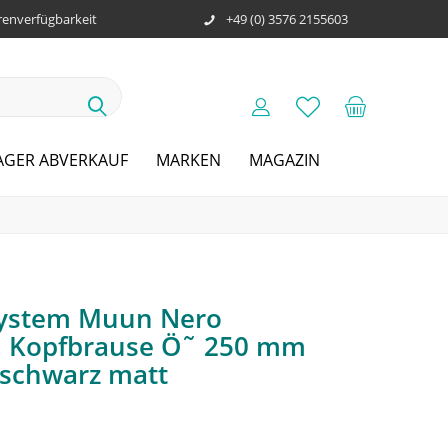
enverfügbarkeit
+49 (0) 3576 2155603
AGER ABVERKAUF
MARKEN
MAGAZIN
System Muun Nero
, Kopfbrause Ö˜ 250 mm
schwarz matt