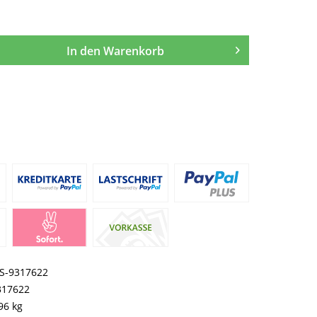
In den
Warenkorb
S-9317622
317622
96 kg