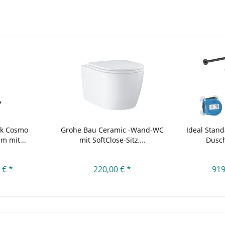
ck Cosmo
Grohe Bau Ceramic -Wand-WC
Ideal Stan
m mit...
mit SoftClose-Sitz,...
Dusch
 € *
220,00 € *
919