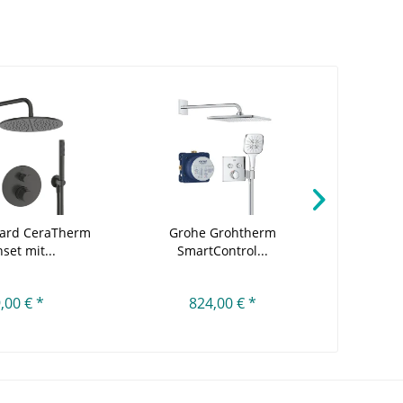
dard CeraTherm
Grohe Grohtherm
Gro
set mit...
SmartControl...
Sm
,00 € *
824,00 € *
1