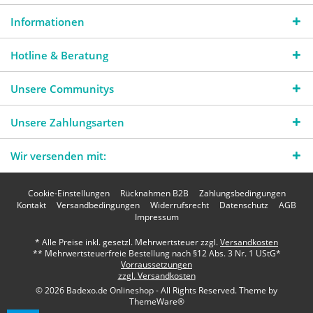
Informationen
Hotline & Beratung
Unsere Communitys
Unsere Zahlungsarten
Wir versenden mit:
Cookie-Einstellungen
Rücknahmen B2B
Zahlungsbedingungen
Kontakt
Versandbedingungen
Widerrufsrecht
Datenschutz
AGB
Impressum
* Alle Preise inkl. gesetzl. Mehrwertsteuer zzgl.
Versandkosten
** Mehrwertsteuerfreie Bestellung nach §12 Abs. 3 Nr. 1 UStG*
Vorraussetzungen
zzgl. Versandkosten
© 2026 Badexo.de Onlineshop - All Rights Reserved. Theme by
ThemeWare®