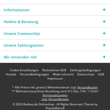
Informationen
Hotline & Beratung
Unsere Communitys
Unsere Zahlungsarten
Wir versenden mit:
Cookie-Einstellungen
Rücknahmen B2B
Zahlungsbedingungen
Kontakt
Versandbedingungen
Widerrufsrecht
Datenschutz
AGB
Impressum
* Alle Preise inkl. gesetzl. Mehrwertsteuer zzgl.
Versandkosten
** Mehrwertsteuerfreie Bestellung nach §12 Abs. 3 Nr. 1 UStG*
Vorraussetzungen
zzgl. Versandkosten
© 2026 Badexo.de Onlineshop - All Rights Reserved. Theme by
ThemeWare®