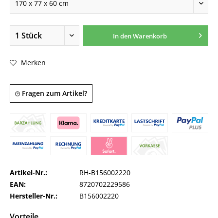
In den
Warenkorb
Merken
Fragen zum Artikel?
Artikel-Nr.:
RH-B156002220
EAN:
8720702229586
Hersteller-Nr.:
B156002220
Vorteile