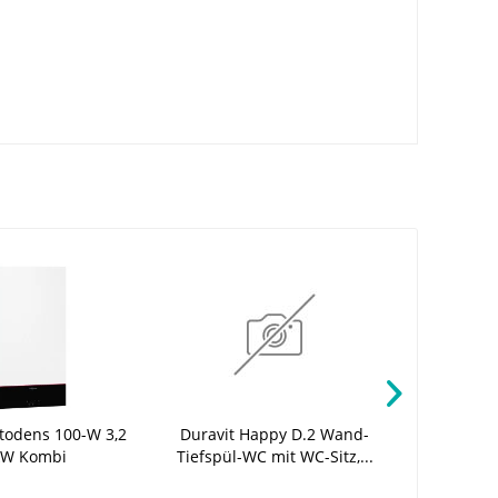
todens 100-W 3,2
Duravit Happy D.2 Wand-
ZILMET A
 kW Kombi
Tiefspül-WC mit WC-Sitz,...
R) Zi