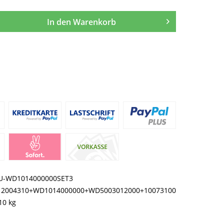
In den
Warenkorb
U-WD1014000000SET3
12004310+WD1014000000+WD5003012000+10073100
10 kg