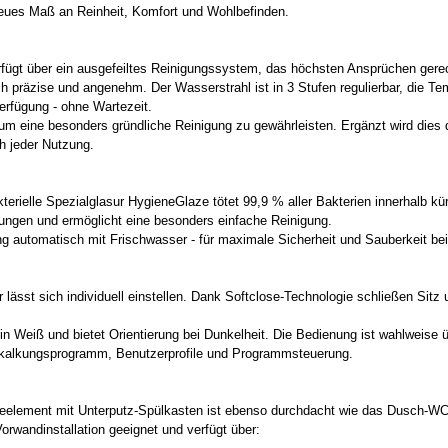
neues Maß an Reinheit, Komfort und Wohlbefinden.
gt über ein ausgefeiltes Reinigungssystem, das höchsten Ansprüchen gerec
 präzise und angenehm. Der Wasserstrahl ist in 3 Stufen regulierbar, die Temp
rfügung - ohne Wartezeit.
um eine besonders gründliche Reinigung zu gewährleisten. Ergänzt wird dies 
h jeder Nutzung.
terielle Spezialglasur HygieneGlaze tötet 99,9 % aller Bakterien innerhalb kü
ungen und ermöglicht eine besonders einfache Reinigung.
g automatisch mit Frischwasser - für maximale Sicherheit und Sauberkeit bei
lässt sich individuell einstellen. Dank Softclose-Technologie schließen Sitz
in Weiß und bietet Orientierung bei Dunkelheit. Die Bedienung ist wahlweise ü
Entkalkungsprogramm, Benutzerprofile und Programmsteuerung.
lement mit Unterputz-Spülkasten ist ebenso durchdacht wie das Dusch-WC 
rwandinstallation geeignet und verfügt über: