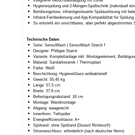
Integrierte Geruchsabsaugung mit Lüfter
Hygienespülung und 2-Mengen-Spültechnik (individuell einst
Berührungslose, infrarotgesteuerte Spülauslösung mit bel
Infrarot-Fernbedienung und App-Kompatibilität für Spülu
So entsteht ein unsichtbares, aber perfekt abgestimmtes S
Technische Daten
Serie: SensoWash | SensoWash Starck f
Designer: Philippe Starck
Variante: Komplettanlage inkl. Montageelement, Betätigu
Material: Sanitärkeramik / Thermoplast
Farbe: Weiß
Beschichtung: HygieneGlaze antibakteriell
Gewicht: 55,45 kg
Länge: 57,5 cm
Breite: 37,8 cm
Befestigungsabstand: 18 cm
Montage: Wandmontage
Abgang: waagerecht
Innenform: Tiefspüler
Energieeffizienzklasse: A+
Spülrand: ohne Spülrand (Duravit Rimless®)
Stromanschluss: erforderlich (nach deutscher Norm)