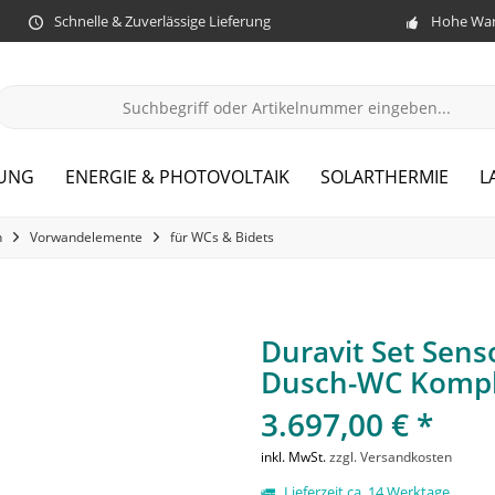
Schnelle & Zuverlässige Lieferung
Hohe War
ZUNG
ENERGIE & PHOTOVOLTAIK
SOLARTHERMIE
L
n
Vorwandelemente
für WCs & Bidets
Duravit Set Sens
Dusch-WC Kompl
3.697,00 € *
inkl. MwSt.
zzgl. Versandkosten
Lieferzeit ca. 14 Werktage