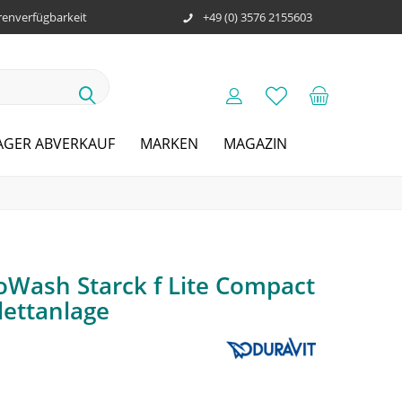
enverfügbarkeit
+49 (0) 3576 2155603
AGER ABVERKAUF
MARKEN
MAGAZIN
oWash Starck f Lite Compact
ettanlage