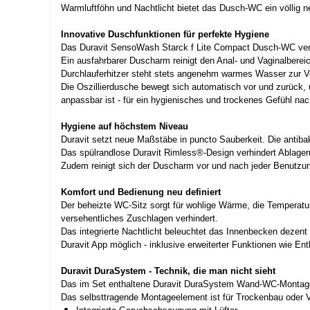
Warmluftföhn und Nachtlicht bietet das Dusch-WC ein völlig 
Innovative Duschfunktionen für perfekte Hygiene
Das Duravit SensoWash Starck f Lite Compact Dusch-WC verfü
Ein ausfahrbarer Duscharm reinigt den Anal- und Vaginalbereich
Durchlauferhitzer steht stets angenehm warmes Wasser zur Ve
Die Oszillierdusche bewegt sich automatisch vor und zurück, 
anpassbar ist - für ein hygienisches und trockenes Gefühl nac
Hygiene auf höchstem Niveau
Duravit setzt neue Maßstäbe in puncto Sauberkeit. Die antibak
Das spülrandlose Duravit Rimless®-Design verhindert Ablager
Zudem reinigt sich der Duscharm vor und nach jeder Benutzun
Komfort und Bedienung neu definiert
Der beheizte WC-Sitz sorgt für wohlige Wärme, die Temperatur 
versehentliches Zuschlagen verhindert.
Das integrierte Nachtlicht beleuchtet das Innenbecken dezent 
Duravit App möglich - inklusive erweiterter Funktionen wie 
Duravit DuraSystem - Technik, die man nicht sieht
Das im Set enthaltene Duravit DuraSystem Wand-WC-Montagee
Das selbsttragende Montageelement ist für Trockenbau oder Vo