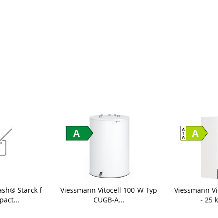
A
A
A
A
sh® Starck f
Viessmann Vitocell 100-W Typ
Viessmann Vi
act...
CUGB-A...
- 25