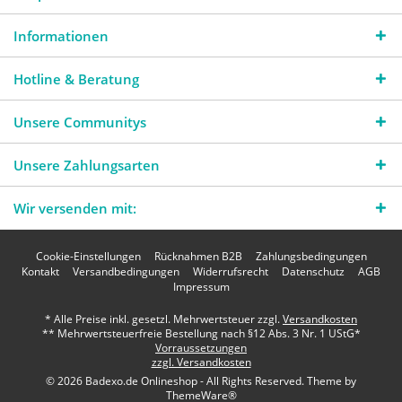
Informationen
Hotline & Beratung
Unsere Communitys
Unsere Zahlungsarten
Wir versenden mit:
Cookie-Einstellungen
Rücknahmen B2B
Zahlungsbedingungen
Kontakt
Versandbedingungen
Widerrufsrecht
Datenschutz
AGB
Impressum
* Alle Preise inkl. gesetzl. Mehrwertsteuer zzgl.
Versandkosten
** Mehrwertsteuerfreie Bestellung nach §12 Abs. 3 Nr. 1 UStG*
Vorraussetzungen
zzgl. Versandkosten
© 2026 Badexo.de Onlineshop - All Rights Reserved. Theme by
ThemeWare®