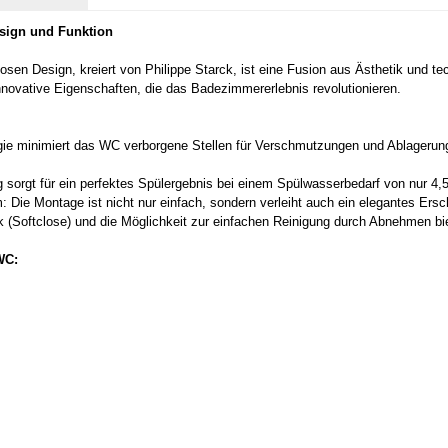
esign und Funktion
en Design, kreiert von Philippe Starck, ist eine Fusion aus Ästhetik und t
nnovative Eigenschaften, die das Badezimmererlebnis revolutionieren.
ie minimiert das WC verborgene Stellen für Verschmutzungen und Ablagerunge
g sorgt für ein perfektes Spülergebnis bei einem Spülwasserbedarf von nur 4,5
Die Montage ist nicht nur einfach, sondern verleiht auch ein elegantes Ersc
k (Softclose) und die Möglichkeit zur einfachen Reinigung durch Abnehmen b
WC: