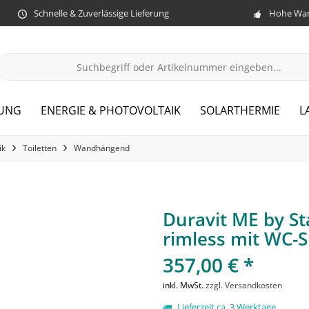
Schnelle & Zuverlässige Lieferung
Hohe War
ZUNG
ENERGIE & PHOTOVOLTAIK
SOLARTHERMIE
L
ik
Toiletten
Wandhängend
Duravit ME by S
rimless mit WC-S
357,00 € *
inkl. MwSt.
zzgl. Versandkosten
Lieferzeit ca. 3 Werktage