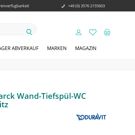
enverfügbarkeit
+49 (0) 3576 2155603
AGER ABVERKAUF
MARKEN
MAGAZIN
tarck Wand-Tiefspül-WC
itz