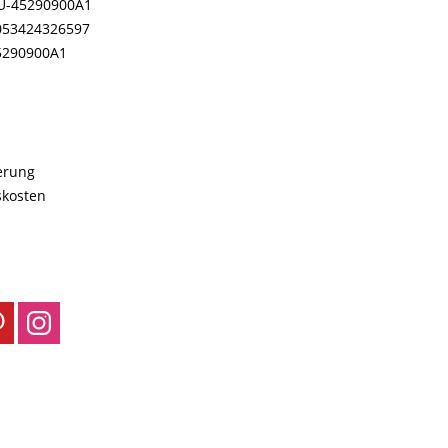
U-45290900A1
053424326597
5290900A1
ferung
skosten