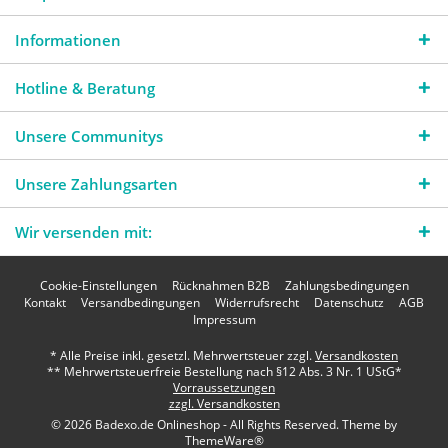
Informationen
Hotline & Beratung
Unsere Communitys
Unsere Zahlungsarten
Wir versenden mit:
Cookie-Einstellungen
Rücknahmen B2B
Zahlungsbedingungen
Kontakt
Versandbedingungen
Widerrufsrecht
Datenschutz
AGB
Impressum
* Alle Preise inkl. gesetzl. Mehrwertsteuer zzgl.
Versandkosten
** Mehrwertsteuerfreie Bestellung nach §12 Abs. 3 Nr. 1 UStG*
Vorraussetzungen
zzgl. Versandkosten
© 2026 Badexo.de Onlineshop - All Rights Reserved. Theme by
ThemeWare®