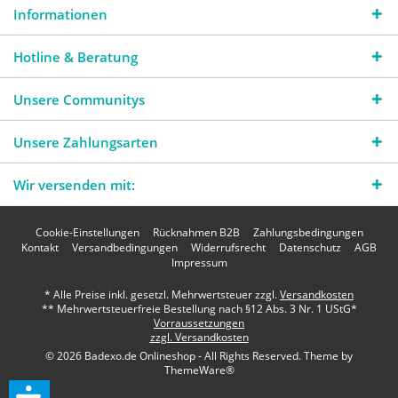
Informationen
Hotline & Beratung
Unsere Communitys
Unsere Zahlungsarten
Wir versenden mit:
Cookie-Einstellungen
Rücknahmen B2B
Zahlungsbedingungen
Kontakt
Versandbedingungen
Widerrufsrecht
Datenschutz
AGB
Impressum
* Alle Preise inkl. gesetzl. Mehrwertsteuer zzgl.
Versandkosten
** Mehrwertsteuerfreie Bestellung nach §12 Abs. 3 Nr. 1 UStG*
Vorraussetzungen
zzgl. Versandkosten
© 2026 Badexo.de Onlineshop - All Rights Reserved. Theme by
ThemeWare®