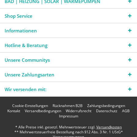
BAD | HEIZUNG | SOLAR | WÄRMEPUMPEN
Shop Service
Informationen
Hotline & Beratung
Unsere Communitys
Unsere Zahlungsarten
Wir versenden mit:
Cookie-Einstellungen
Rücknahmen B2B
Zahlungsbedingungen
Kontakt
Versandbedingungen
Widerrufsrecht
Datenschutz
AGB
Impressum
* Alle Preise inkl. gesetzl. Mehrwertsteuer zzgl.
Versandkosten
** Mehrwertsteuerfreie Bestellung nach §12 Abs. 3 Nr. 1 UStG*
Vorraussetzungen