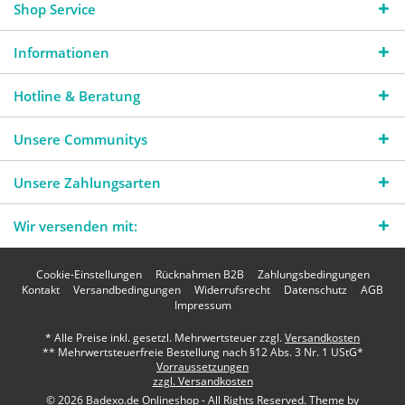
Shop Service
Informationen
Hotline & Beratung
Unsere Communitys
Unsere Zahlungsarten
Wir versenden mit:
Cookie-Einstellungen
Rücknahmen B2B
Zahlungsbedingungen
Kontakt
Versandbedingungen
Widerrufsrecht
Datenschutz
AGB
Impressum
* Alle Preise inkl. gesetzl. Mehrwertsteuer zzgl.
Versandkosten
** Mehrwertsteuerfreie Bestellung nach §12 Abs. 3 Nr. 1 UStG*
Vorraussetzungen
zzgl. Versandkosten
© 2026 Badexo.de Onlineshop - All Rights Reserved. Theme by