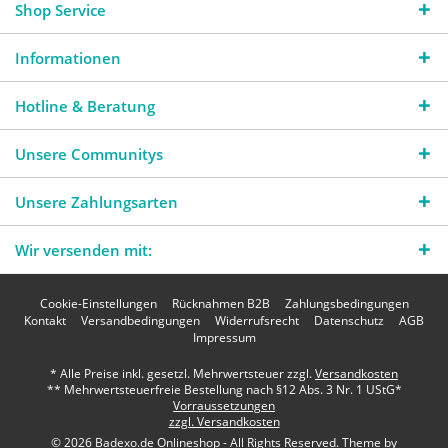
Shop Service
Informationen
Hotline & Beratung
Unsere Communitys
Unsere Zahlungsarten
Wir versenden mit:
Cookie-Einstellungen
Rücknahmen B2B
Zahlungsbedingungen
Kontakt
Versandbedingungen
Widerrufsrecht
Datenschutz
AGB
Impressum
* Alle Preise inkl. gesetzl. Mehrwertsteuer zzgl.
Versandkosten
** Mehrwertsteuerfreie Bestellung nach §12 Abs. 3 Nr. 1 UStG*
Vorraussetzungen
zzgl. Versandkosten
© 2026 Badexo.de Onlineshop - All Rights Reserved. Theme by