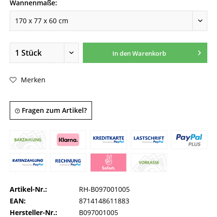
Wannenmaße:
In den
Warenkorb
Merken
Fragen zum Artikel?
Artikel-Nr.:
RH-B097001005
EAN:
8714148611883
Hersteller-Nr.:
B097001005