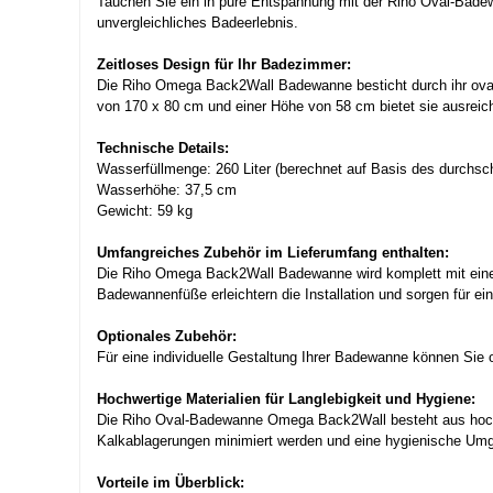
Tauchen Sie ein in pure Entspannung mit der Riho Oval-Bade
unvergleichliches Badeerlebnis.
Zeitloses Design für Ihr Badezimmer:
Die Riho Omega Back2Wall Badewanne besticht durch ihr oval
von 170 x 80 cm und einer Höhe von 58 cm bietet sie ausreic
Technische Details:
Wasserfüllmenge: 260 Liter (berechnet auf Basis des durchsch
Wasserhöhe: 37,5 cm
Gewicht: 59 kg
Umfangreiches Zubehör im Lieferumfang enthalten:
Die Riho Omega Back2Wall Badewanne wird komplett mit einer A
Badewannenfüße erleichtern die Installation und sorgen für ei
Optionales Zubehör:
Für eine individuelle Gestaltung Ihrer Badewanne können Sie 
Hochwertige Materialien für Langlebigkeit und Hygiene:
Die Riho Oval-Badewanne Omega Back2Wall besteht aus hochwe
Kalkablagerungen minimiert werden und eine hygienische Umg
Vorteile im Überblick: