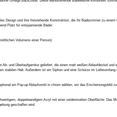
wanne Omega Back2Wall. Diese wandstehende Badewanne kombiniert stilvolles
es Design und ihre freistehende Konstruktion, die Ihr Badezimmer zu einem
hend Platz für entspannende Bäder.
nittlichen Volumens einer Person)
b- und Überlaufgarnitur geliefert, die einen matt weißen Ablaufdeckel und 
nen stabilen Halt. Außerdem ist ein Siphon und eine Schürze im Lieferumfang 
optional ein Pop-up Ablaufventil in chrom wählen, um das Erscheinungsbild zu
rtigem, doppelwandigem Acryl mit einer seidenmatten Oberfläche. Das Mate
ebung geschaffen wird.