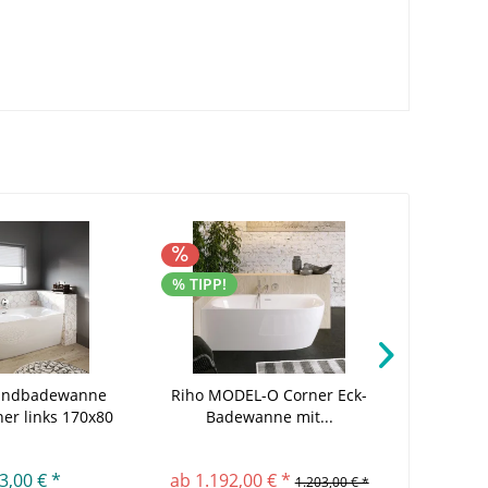
% TIPP!
% TIPP!
andbadewanne
Riho MODEL-O Corner Eck-
Prem
er links 170x80
Badewanne mit...
Freistehe
cm
3,00 € *
ab 1.192,00 € *
1
1.203,00 € *