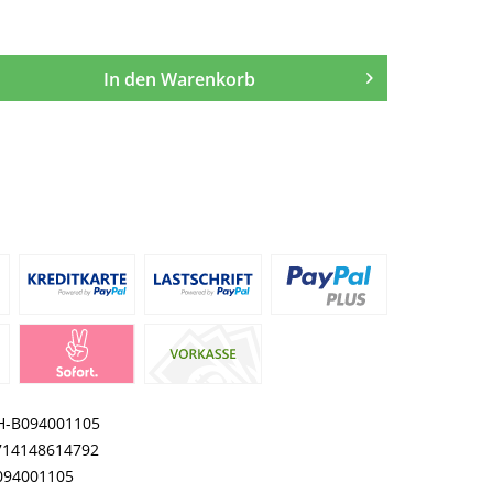
In den
Warenkorb
H-B094001105
714148614792
094001105