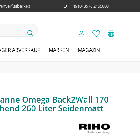
enverfügbarkeit
+49 (0) 3576 2155603
AGER ABVERKAUF
MARKEN
MAGAZIN
wanne Omega Back2Wall 170
hend 260 Liter Seidenmatt