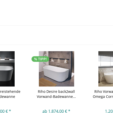
% TIPP!
freistehende
Riho Desire back2wall
Riho Vorw
adewanne
Vorwand-Badewanne...
Omega Corn
00 € *
ab 1.874,00 € *
1.20