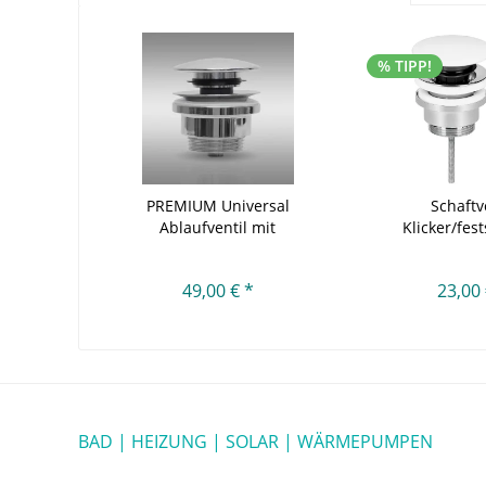
% TIPP!
PREMIUM Universal
Schaftv
Ablaufventil mit
Klicker/fes
Staufunktion...
Abdeckpla
49,00 € *
23,00 
BAD | HEIZUNG | SOLAR | WÄRMEPUMPEN