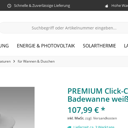
Schnelle & Zuverlässige Lieferung
Hohe War
ZUNG
ENERGIE & PHOTOVOLTAIK
SOLARTHERMIE
L
aturen
für Wannen & Duschen
PREMIUM Click-Cl
Badewanne wei
107,99 € *
inkl. MwSt.
zzgl. Versandkosten
Lieferzeit ca. 3 Werktage