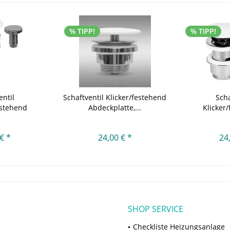
% TIPP!
% TIPP!
entil
Schaftventil Klicker/festehend
Scha
tstehend
Abdeckplatte,...
Klicker
tte...
Abdec
€ *
24,00 € *
24
SHOP SERVICE
Checkliste Heizungsanlage