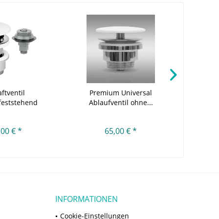
ftventil
Premium Universal
Cosmic Ab
/feststehend
Ablaufventil ohne...
k
kplatte...
,00 € *
65,00 € *
INFORMATIONEN
Cookie-Einstellungen