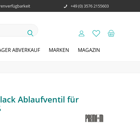
enverfügbarkeit
+49 (0) 3576 2155603
AGER ABVERKAUF
MARKEN
MAGAZIN
ack Ablaufventil für
ß