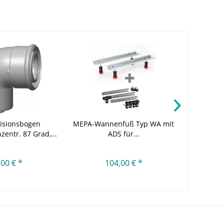
visionsbogen
MEPA-Wannenfuß Typ WA mit
Wolf Ab
entr. 87 Grad,...
ADS für...
DN60
,00 € *
104,00 € *