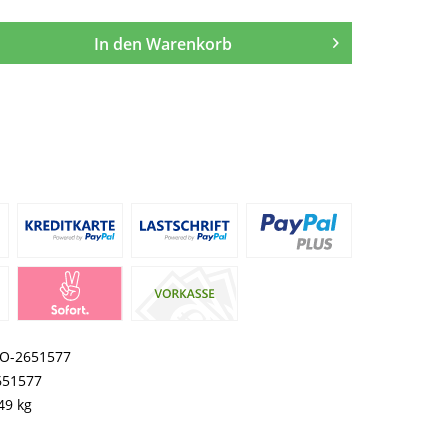
In den
Warenkorb
O-2651577
651577
49 kg