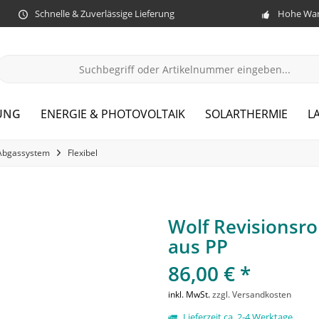
Schnelle & Zuverlässige Lieferung
Hohe War
UNG
ENERGIE & PHOTOVOLTAIK
SOLARTHERMIE
L
Abgassystem
Flexibel
Wolf Revisionsro
aus PP
86,00 € *
inkl. MwSt.
zzgl. Versandkosten
Lieferzeit ca. 2-4 Werktage