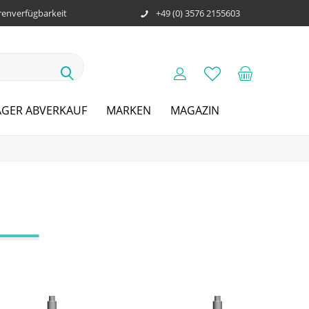
enverfügbarkeit
+49 (0) 3576 2155603
AGER ABVERKAUF
MARKEN
MAGAZIN