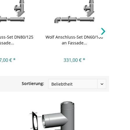
uss-Set DN80/125
Wolf Anschluss-Set DN60/100
Wolf Ba
ssade...
an Fassade...
7,00 € *
331,00 € *
Sortierung: