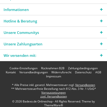
Informationen
Hotline & Beratung
Unsere Communitys
Unsere Zahlungsarten
Wir versenden mit:
Cookie-Einstellungen
Rücknahmen B2B
Zahlungsbedingungen
Kontakt
Versandbedingungen
Widerrufsrecht
Datenschutz
AGB
Impressum
* Alle Preise inkl. gesetzl. Mehrwertsteuer zzgl.
Versandkosten
** Mehrwertsteuerfreie Bestellung nach §12 Abs. 3 Nr. 1 UStG*
Vorraussetzungen
zzgl. Versandkosten
© 2026 Badexo.de Onlineshop - All Rights Reserved. Theme by
ThemeWare®