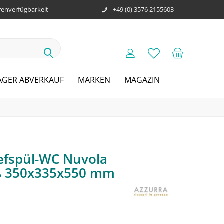
enverfügbarkeit
+49 (0) 3576 2155603
AGER ABVERKAUF
MARKEN
MAGAZIN
efspül-WC Nuvola
iß 350x335x550 mm