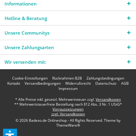
Informationen
Hotline & Beratung
Unsere Communitys
Unsere Zahlungsarten
Wir versenden mit:
Cookie-Einstellungen
Rücknahmen B2B
Zahlungsbedingungen
Kontakt
Versandbedingungen
Widerrufsrecht
Datenschutz
AGB
Impressum
* Alle Preise inkl. gesetzl. Mehrwertsteuer zzgl.
Versandkosten
** Mehrwertsteuerfreie Bestellung nach §12 Abs. 3 Nr. 1 UStG*
Vorraussetzungen
zzgl. Versandkosten
© 2026 Badexo.de Onlineshop - All Rights Reserved. Theme by
ThemeWare®