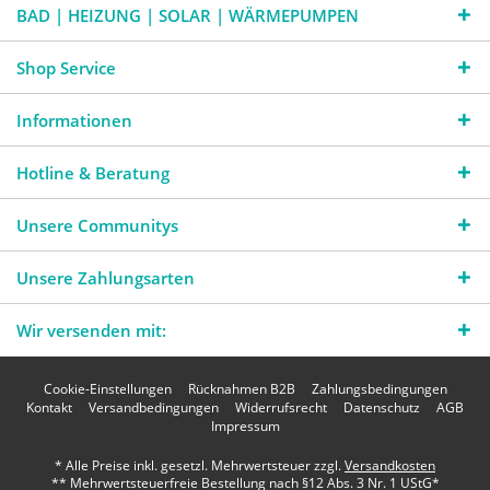
BAD | HEIZUNG | SOLAR | WÄRMEPUMPEN
Shop Service
Informationen
Hotline & Beratung
Unsere Communitys
Unsere Zahlungsarten
Wir versenden mit:
Cookie-Einstellungen
Rücknahmen B2B
Zahlungsbedingungen
Kontakt
Versandbedingungen
Widerrufsrecht
Datenschutz
AGB
Impressum
* Alle Preise inkl. gesetzl. Mehrwertsteuer zzgl.
Versandkosten
** Mehrwertsteuerfreie Bestellung nach §12 Abs. 3 Nr. 1 UStG*