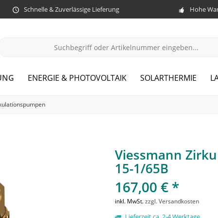
Schnelle & Zuverlässige Lieferung
Hohe War
UNG
ENERGIE & PHOTOVOLTAIK
SOLARTHERMIE
L
rkulationspumpen
Viessmann Zirku
15-1/65B
167,00 € *
inkl. MwSt.
zzgl. Versandkosten
Lieferzeit ca. 2-4 Werktage