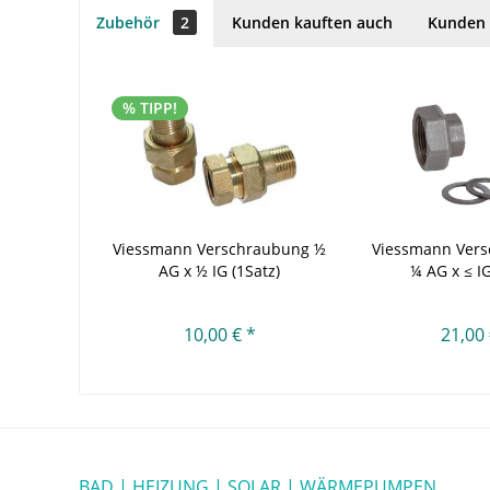
Zubehör
2
Kunden kauften auch
Kunden 
% TIPP!
Viessmann Verschraubung ½
Viessmann Vers
AG x ½ IG (1Satz)
¼ AG x ≤ IG
10,00 € *
21,00 
BAD | HEIZUNG | SOLAR | WÄRMEPUMPEN