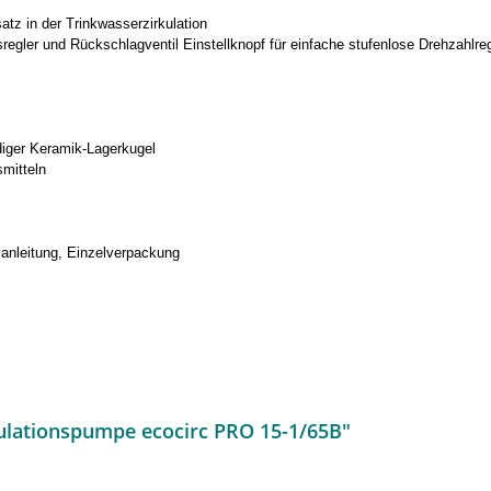
z in der Trinkwasserzirkulation
regler und Rückschlagventil Einstellknopf für einfache stufenlose Drehzahlre
diger Keramik-Lagerkugel
smitteln
nleitung, Einzelverpackung
ulationspumpe ecocirc PRO 15-1/65B"