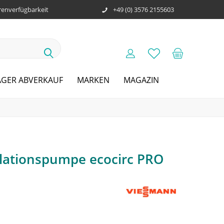
enverfügbarkeit
+49 (0) 3576 2155603
AGER ABVERKAUF
MARKEN
MAGAZIN
lationspumpe ecocirc PRO