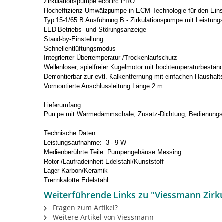
Zirkulationspumpe ecocirc PRO
Hocheffizienz-Umwälzpumpe in ECM-Technologie für den Einsat
Typ 15-1/65 B Ausführung B - Zirkulationspumpe mit Leistungs
LED Betriebs- und Störungsanzeige
Stand-by-Einstellung
Schnellentlüftungsmodus
Integrierter Übertemperatur-/Trockenlaufschutz
Wellenloser, spielfreier Kugelmotor mit hochtemperaturbestän
Demontierbar zur evtl. Kalkentfernung mit einfachen Haushalt
Vormontierte Anschlussleitung Länge 2 m
Lieferumfang:
Pumpe mit Wärmedämmschale, Zusatz-Dichtung, Bedienungsa
Technische Daten:
Leistungsaufnahme: 3 - 9 W
Medienberührte Teile: Pumpengehäuse Messing
Rotor-/Laufradeinheit Edelstahl/Kunststoff
Lager Karbon/Keramik
Trennkalotte Edelstahl
Weiterführende Links zu "Viessmann Zirk
Fragen zum Artikel?
Weitere Artikel von Viessmann