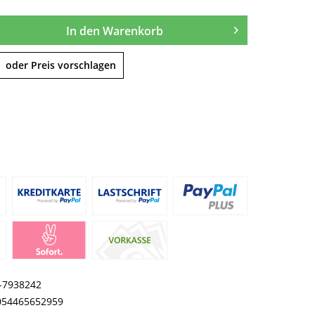
In den
Warenkorb
oder Preis vorschlagen
I-7938242
054465652959