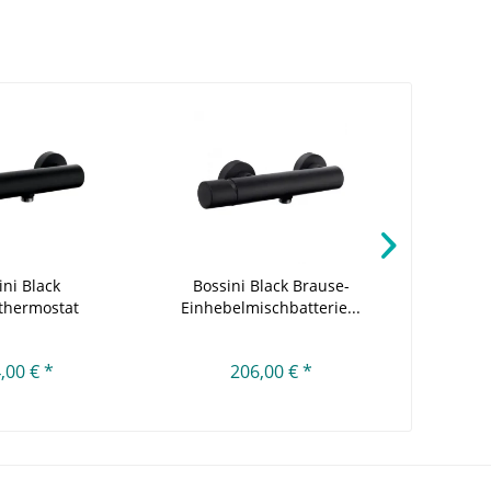
ini Black
Bossini Black Brause-
Bos
thermostat
Einhebelmischbatterie...
Dusc
,00 € *
206,00 € *
1