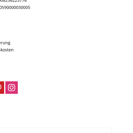
008236223776
00590000030005
ferung
skosten