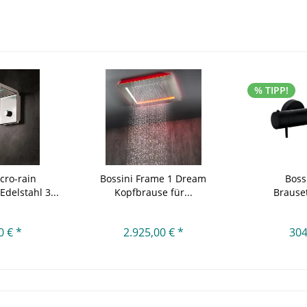
% TIPP!
cro-rain
Bossini Frame 1 Dream
Boss
delstahl 3...
Kopfbrause für...
Brause
0 € *
2.925,00 € *
304