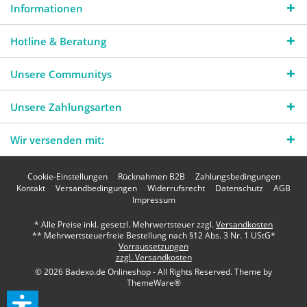
Informationen
Hotline & Beratung
Unsere Communitys
Unsere Zahlungsarten
Wir versenden mit:
Cookie-Einstellungen
Rücknahmen B2B
Zahlungsbedingungen
Kontakt
Versandbedingungen
Widerrufsrecht
Datenschutz
AGB
Impressum
* Alle Preise inkl. gesetzl. Mehrwertsteuer zzgl.
Versandkosten
** Mehrwertsteuerfreie Bestellung nach §12 Abs. 3 Nr. 1 UStG*
Vorraussetzungen
zzgl. Versandkosten
© 2026 Badexo.de Onlineshop - All Rights Reserved. Theme by
ThemeWare®