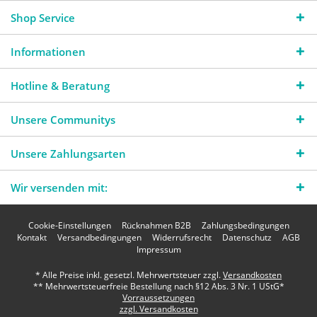
Shop Service
Informationen
Hotline & Beratung
Unsere Communitys
Unsere Zahlungsarten
Wir versenden mit:
Cookie-Einstellungen
Rücknahmen B2B
Zahlungsbedingungen
Kontakt
Versandbedingungen
Widerrufsrecht
Datenschutz
AGB
Impressum
* Alle Preise inkl. gesetzl. Mehrwertsteuer zzgl.
Versandkosten
** Mehrwertsteuerfreie Bestellung nach §12 Abs. 3 Nr. 1 UStG*
Vorraussetzungen
zzgl. Versandkosten