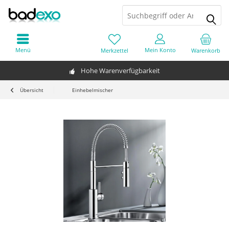
Menü
Mein Konto
Merkzettel
Warenkorb
Hohe Warenverfügbarkeit
Übersicht
Einhebelmischer