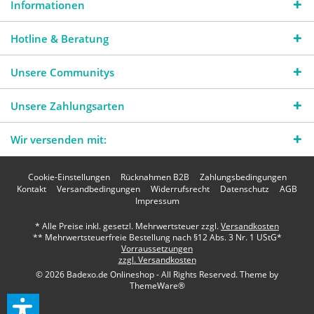
Informationen
Hotline & Beratung
Unsere Communitys
Unsere Zahlungsarten
Wir versenden mit:
Cookie-Einstellungen
Rücknahmen B2B
Zahlungsbedingungen
Kontakt
Versandbedingungen
Widerrufsrecht
Datenschutz
AGB
Impressum
* Alle Preise inkl. gesetzl. Mehrwertsteuer zzgl.
Versandkosten
** Mehrwertsteuerfreie Bestellung nach §12 Abs. 3 Nr. 1 UStG*
Vorraussetzungen
zzgl. Versandkosten
© 2026 Badexo.de Onlineshop - All Rights Reserved. Theme by
ThemeWare®