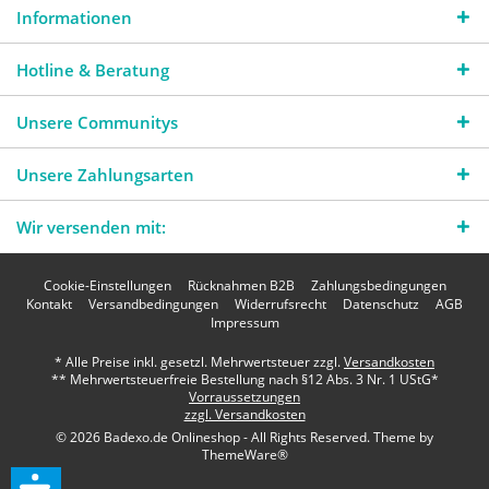
Informationen
Hotline & Beratung
Unsere Communitys
Unsere Zahlungsarten
Wir versenden mit:
Cookie-Einstellungen
Rücknahmen B2B
Zahlungsbedingungen
Kontakt
Versandbedingungen
Widerrufsrecht
Datenschutz
AGB
Impressum
* Alle Preise inkl. gesetzl. Mehrwertsteuer zzgl.
Versandkosten
** Mehrwertsteuerfreie Bestellung nach §12 Abs. 3 Nr. 1 UStG*
Vorraussetzungen
zzgl. Versandkosten
© 2026 Badexo.de Onlineshop - All Rights Reserved. Theme by
ThemeWare®