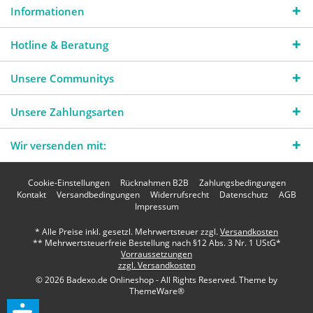
Informationen
Hotline & Beratung
Unsere Communitys
Unsere Zahlungsarten
Wir versenden mit:
Cookie-Einstellungen
Rücknahmen B2B
Zahlungsbedingungen
Kontakt
Versandbedingungen
Widerrufsrecht
Datenschutz
AGB
Impressum
* Alle Preise inkl. gesetzl. Mehrwertsteuer zzgl.
Versandkosten
** Mehrwertsteuerfreie Bestellung nach §12 Abs. 3 Nr. 1 UStG*
Vorraussetzungen
zzgl. Versandkosten
© 2026 Badexo.de Onlineshop - All Rights Reserved. Theme by
ThemeWare®