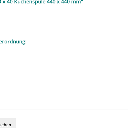
0 x 40 Küchenspüle 440 x 440 mm"
erordnung:
esehen