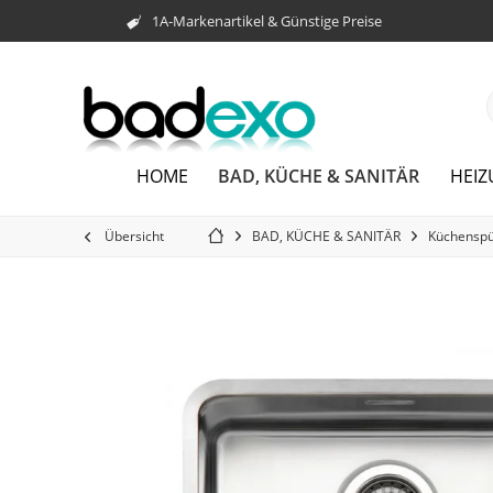
1A-Markenartikel & Günstige Preise
BAD, KÜCHE & SANITÄR
HOME
HEI
Übersicht
BAD, KÜCHE & SANITÄR
Küchenspü