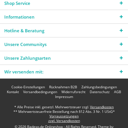
Shop Service
Informationen
Hotline & Beratung
Unsere Communitys
Unsere Zahlungsarten
Wir versenden mit:
Cookie-Einstellungen
Rücknahmen B2B
Zahlungsbedingungen
Kontakt
Versandbedingungen
Widerrufsrecht
Datenschutz
AGB
Impressum
* Alle Preise inkl. gesetzl. Mehrwertsteuer zzgl.
Versandkosten
** Mehrwertsteuerfreie Bestellung nach §12 Abs. 3 Nr. 1 UStG*
Vorraussetzungen
zzgl. Versandkosten
© 2026 Badexo.de Onlineshop - All Rights Reserved. Theme by