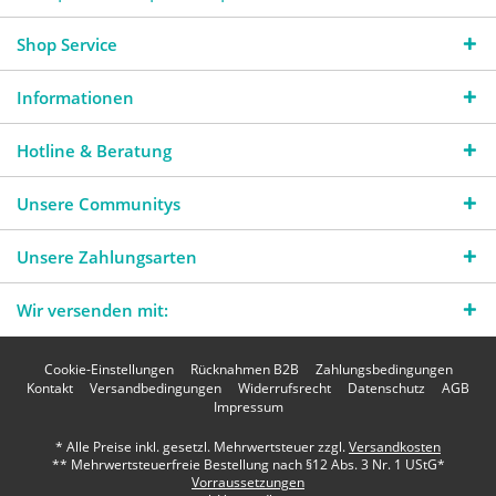
Shop Service
Informationen
Hotline & Beratung
Unsere Communitys
Unsere Zahlungsarten
Wir versenden mit:
Cookie-Einstellungen
Rücknahmen B2B
Zahlungsbedingungen
Kontakt
Versandbedingungen
Widerrufsrecht
Datenschutz
AGB
Impressum
* Alle Preise inkl. gesetzl. Mehrwertsteuer zzgl.
Versandkosten
** Mehrwertsteuerfreie Bestellung nach §12 Abs. 3 Nr. 1 UStG*
Vorraussetzungen