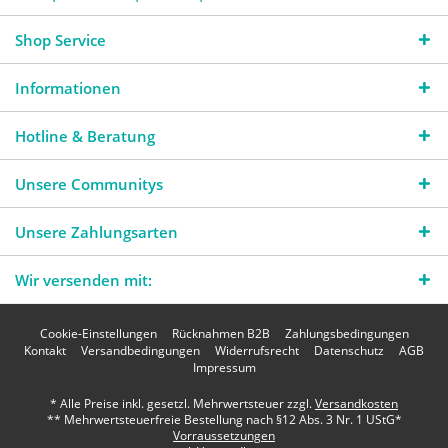
Shop Service
Informationen
Hotline & Beratung
Unsere Communitys
Unsere Zahlungsarten
Wir versenden mit:
Cookie-Einstellungen
Rücknahmen B2B
Zahlungsbedingungen
Kontakt
Versandbedingungen
Widerrufsrecht
Datenschutz
AGB
Impressum
* Alle Preise inkl. gesetzl. Mehrwertsteuer zzgl.
Versandkosten
** Mehrwertsteuerfreie Bestellung nach §12 Abs. 3 Nr. 1 UStG*
Vorraussetzungen