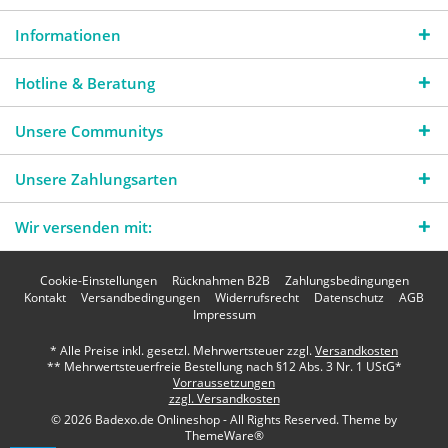
Informationen
Hotline & Beratung
Unsere Communitys
Unsere Zahlungsarten
Wir versenden mit:
Cookie-Einstellungen
Rücknahmen B2B
Zahlungsbedingungen
Kontakt
Versandbedingungen
Widerrufsrecht
Datenschutz
AGB
Impressum
* Alle Preise inkl. gesetzl. Mehrwertsteuer zzgl.
Versandkosten
** Mehrwertsteuerfreie Bestellung nach §12 Abs. 3 Nr. 1 UStG*
Vorraussetzungen
zzgl. Versandkosten
© 2026 Badexo.de Onlineshop - All Rights Reserved. Theme by
ThemeWare®