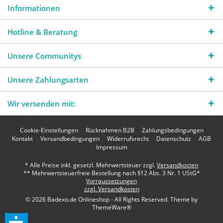
Informationen
Hotline & Beratung
Unsere Communitys
Unsere Zahlungsarten
Wir versenden mit:
Cookie-Einstellungen
Rücknahmen B2B
Zahlungsbedingungen
Kontakt
Versandbedingungen
Widerrufsrecht
Datenschutz
AGB
Impressum
* Alle Preise inkl. gesetzl. Mehrwertsteuer zzgl.
Versandkosten
** Mehrwertsteuerfreie Bestellung nach §12 Abs. 3 Nr. 1 UStG*
Vorraussetzungen
zzgl. Versandkosten
© 2026 Badexo.de Onlineshop - All Rights Reserved. Theme by
ThemeWare®