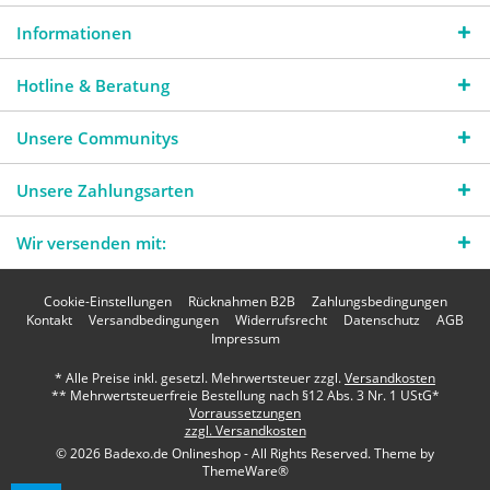
Informationen
Hotline & Beratung
Unsere Communitys
Unsere Zahlungsarten
Wir versenden mit:
Cookie-Einstellungen
Rücknahmen B2B
Zahlungsbedingungen
Kontakt
Versandbedingungen
Widerrufsrecht
Datenschutz
AGB
Impressum
* Alle Preise inkl. gesetzl. Mehrwertsteuer zzgl.
Versandkosten
** Mehrwertsteuerfreie Bestellung nach §12 Abs. 3 Nr. 1 UStG*
Vorraussetzungen
zzgl. Versandkosten
© 2026 Badexo.de Onlineshop - All Rights Reserved. Theme by
ThemeWare®