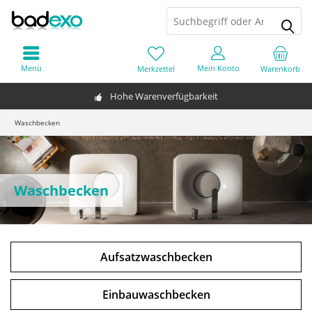
Menü
Mein Konto
Merkzettel
Warenkorb
Hohe Warenverfügbarkeit
Waschbecken
Waschbecken
Aufsatzwaschbecken
Einbauwaschbecken