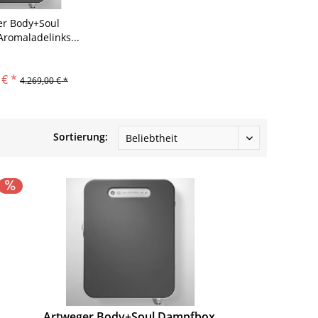
er Body+Soul
romaladelinks...
 € *
4.269,00 € *
Sortierung:
Artweger Body+Soul Dampfbox,