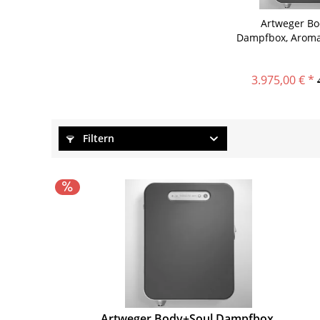
Artweger Bo
Dampfbox, Aromal
3.975,00 € *
Filtern
Artweger Body+Soul Dampfbox,