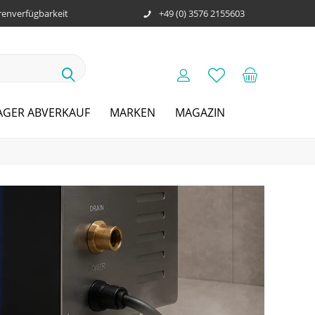
enverfügbarkeit
+49 (0) 3576 2155603
AGER ABVERKAUF
MARKEN
MAGAZIN