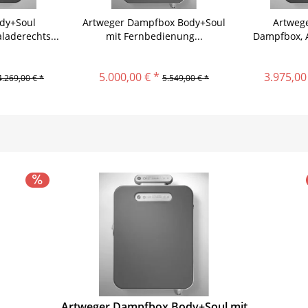
dy+Soul
Artweger Dampfbox Body+Soul
Artweg
aderechts...
mit Fernbedienung...
Dampfbox, A
5.000,00 € *
3.975,00
4.269,00 € *
5.549,00 € *
Artweger Dampfbox Body+Soul mit