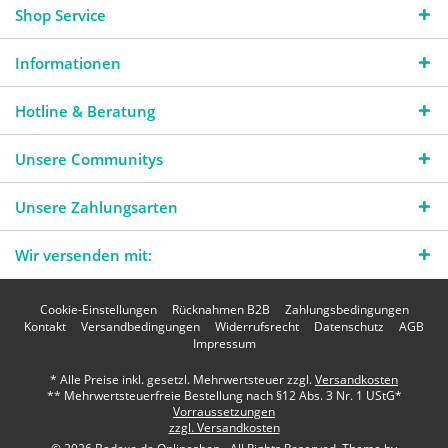
Shop Service
Informationen
Hotline & Beratung
Unsere Communitys
Unsere Zahlungsarten
Wir versenden mit:
Cookie-Einstellungen
Rücknahmen B2B
Zahlungsbedingungen
Kontakt
Versandbedingungen
Widerrufsrecht
Datenschutz
AGB
Impressum
* Alle Preise inkl. gesetzl. Mehrwertsteuer zzgl.
Versandkosten
** Mehrwertsteuerfreie Bestellung nach §12 Abs. 3 Nr. 1 UStG*
Vorraussetzungen
zzgl. Versandkosten