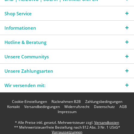
Shop Service
Informationen
Hotline & Beratung
Unsere Communitys
Unsere Zahlungsarten
Wir versenden mit:
Cookie-Einstellungen
Rücknahmen B2B
Zahlungsbedingungen
Kontakt
Versandbedingungen
Widerrufsrecht
Datenschutz
AGB
Impressum
* Alle Preise inkl. gesetzl. Mehrwertsteuer zzgl.
Versandkosten
** Mehrwertsteuerfreie Bestellung nach §12 Abs. 3 Nr. 1 UStG*
Vorraussetzungen