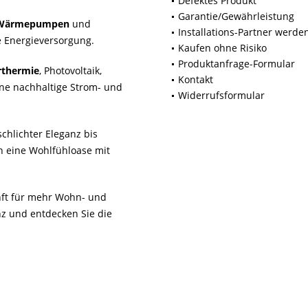
Defektes Produkt
Garantie/Gewährleistung
Wärmepumpen
und
Installations-Partner werde
 Energieversorgung.
Kaufen ohne Risiko
Produktanfrage-Formular
rthermie
, Photovoltaik,
Kontakt
ne nachhaltige Strom- und
Widerrufsformular
chlichter Eleganz bis
n eine Wohlfühloase mit
unft für mehr Wohn- und
z und entdecken Sie die