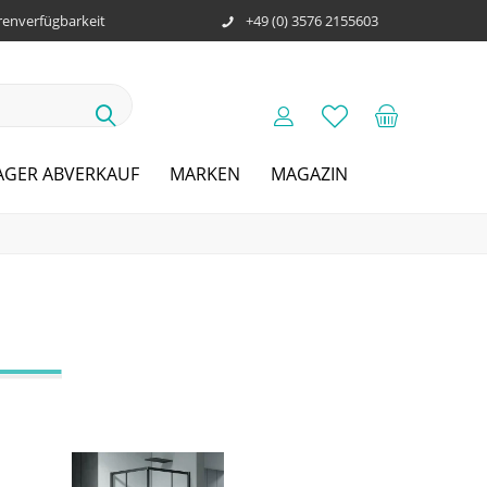
enverfügbarkeit
+49 (0) 3576 2155603
AGER ABVERKAUF
MARKEN
MAGAZIN