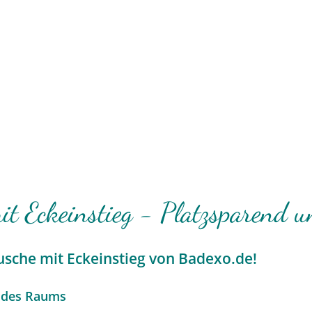
t Eckeinstieg - Platzsparend un
usche mit Eckeinstieg von Badexo.de!
g des Raums