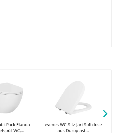
bi-Pack Elanda
evenes WC-Sitz Jari Softclose
Azzurra
fspül-WC,...
aus Duroplast...
Nuvol