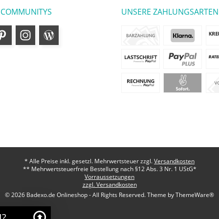
 COMMUNITYS
UNSERE ZAHLUNGSARTEN
* Alle Preise inkl. gesetzl. Mehrwertsteuer zzgl.
Versandkosten
** Mehrwertsteuerfreie Bestellung nach §12 Abs. 3 Nr. 1 UStG*
Vorraussetzungen
zzgl. Versandkosten
© 2026 Badexo.de Onlineshop - All Rights Reserved. Theme by
ThemeWare®
I?