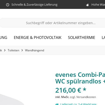
Schnelle & Zuverlässige Lieferung
Hohe War
ZUNG
ENERGIE & PHOTOVOLTAIK
SOLARTHERMIE
L
ik
Toiletten
Wandhängend
evenes Combi-Pa
WC spülrandlos + 
216,00 € *
inkl. MwSt.
zzgl. Versandkosten
Lieferzeit ca. 2-4 Werktage