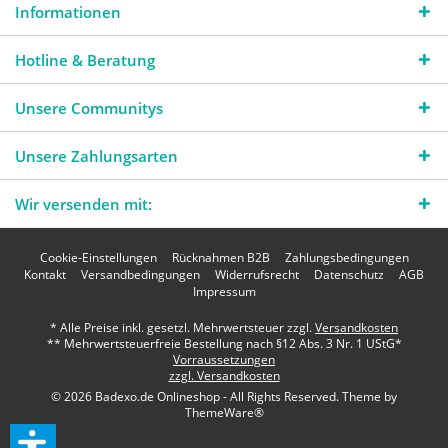
Informationen
Hotline & Beratung
Unsere Communitys
Unsere Zahlungsarten
Wir versenden mit:
Cookie-Einstellungen
Rücknahmen B2B
Zahlungsbedingungen
Kontakt
Versandbedingungen
Widerrufsrecht
Datenschutz
AGB
Impressum
* Alle Preise inkl. gesetzl. Mehrwertsteuer zzgl.
Versandkosten
** Mehrwertsteuerfreie Bestellung nach §12 Abs. 3 Nr. 1 UStG*
Vorraussetzungen
zzgl. Versandkosten
© 2026 Badexo.de Onlineshop - All Rights Reserved. Theme by
ThemeWare®