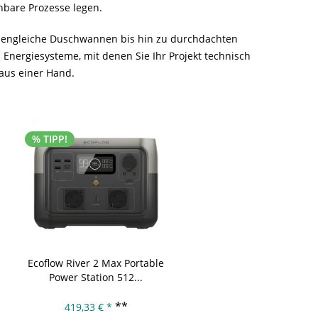
bare Prozesse legen.
odengleiche Duschwannen bis hin zu durchdachten
 Energiesysteme, mit denen Sie Ihr Projekt technisch
aus einer Hand.
% TIPP!
A
% TIPP!
Ecoflow River 2 Max Portable
Oranier Kaminofen Polar
Power Station 512...
Blackline W+ 6,5 kW...
**
419,33 € *
3.675,90 € *