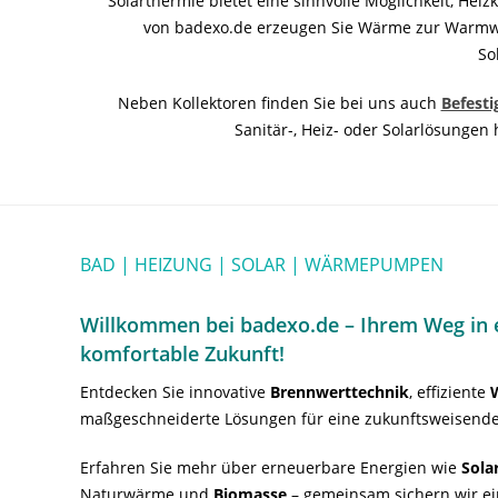
Solarthermie bietet eine sinnvolle Möglichkeit, He
von badexo.de erzeugen Sie Wärme zur Warmwas
So
Neben Kollektoren finden Sie bei uns auch
Befest
Sanitär-, Heiz- oder Solarlösunge
BAD | HEIZUNG | SOLAR | WÄRMEPUMPEN
Willkommen bei badexo.de – Ihrem Weg in e
komfortable Zukunft!
Entdecken Sie innovative
Brennwerttechnik
, effiziente
maßgeschneiderte Lösungen für eine zukunftsweisende
Erfahren Sie mehr über erneuerbare Energien wie
Sola
Naturwärme und
Biomasse
– gemeinsam sichern wir ei