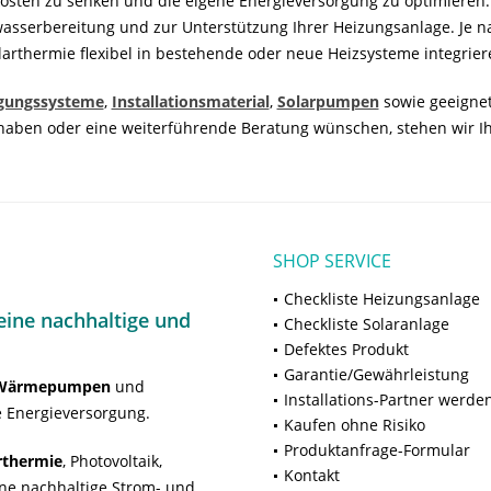
izkosten zu senken und die eigene Energieversorgung zu optimiere
serbereitung und zur Unterstützung Ihrer Heizungsanlage. Je na
larthermie flexibel in bestehende oder neue Heizsysteme integrier
igungssysteme
,
Installationsmaterial
,
Solarpumpen
sowie geeigne
n haben oder eine weiterführende Beratung wünschen, stehen wir Ih
SHOP SERVICE
Checkliste Heizungsanlage
ine nachhaltige und
Checkliste Solaranlage
Defektes Produkt
Garantie/Gewährleistung
Wärmepumpen
und
Installations-Partner werde
 Energieversorgung.
Kaufen ohne Risiko
Produktanfrage-Formular
rthermie
, Photovoltaik,
Kontakt
ne nachhaltige Strom- und