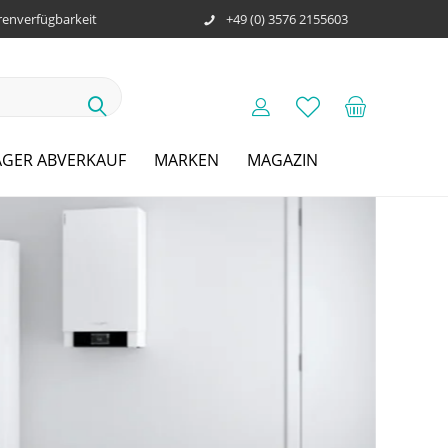
enverfügbarkeit
+49 (0) 3576 2155603
AGER ABVERKAUF
MARKEN
MAGAZIN