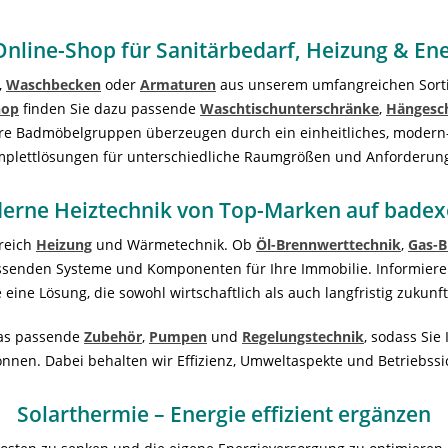
Online-Shop für Sanitärbedarf, Heizung & En
,
Waschbecken
oder
Armaturen
aus unserem umfangreichen Sortim
hop
finden Sie dazu passende
Waschtischunterschränke
,
Hängesc
re Badmöbelgruppen überzeugen durch ein einheitliches, modern
plettlösungen für unterschiedliche Raumgrößen und Anforderun
erne Heiztechnik von Top-Marken auf badex
ereich
Heizung
und Wärmetechnik. Ob
Öl-Brennwerttechnik
,
Gas-B
assenden Systeme und Komponenten für Ihre Immobilie. Informiere
 eine Lösung, die sowohl wirtschaftlich als auch langfristig zukunfts
das passende
Zubehör
,
Pumpen
und
Regelungstechnik
, sodass Sie
nen. Dabei behalten wir Effizienz, Umweltaspekte und Betriebssich
Solarthermie – Energie effizient ergänzen