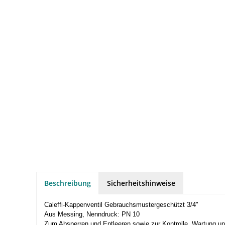
Beschreibung
Sicherheitshinweise
Caleffi-Kappenventil Gebrauchsmustergeschützt 3/4"
Aus Messing, Nenndruck: PN 10
Zum Absperren und Entleeren sowie zur Kontrolle, Wartung