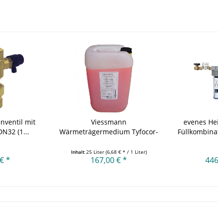
nventil mit
Viessmann
evenes He
N32 (1...
Wärmeträgermedium Tyfocor-
Füllkombina
LS 25 Liter
Inhalt
25 Liter
(6,68 € * / 1 Liter)
€ *
167,00 € *
446