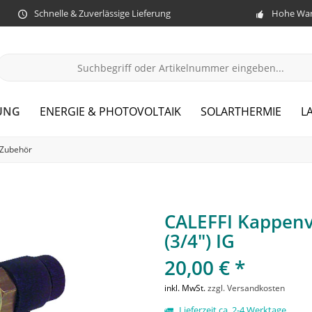
Schnelle & Zuverlässige Lieferung
Hohe War
UNG
ENERGIE & PHOTOVOLTAIK
SOLARTHERMIE
L
Zubehör
CALEFFI Kappenv
(3/4") IG
20,00 € *
inkl. MwSt.
zzgl. Versandkosten
Lieferzeit ca. 2-4 Werktage