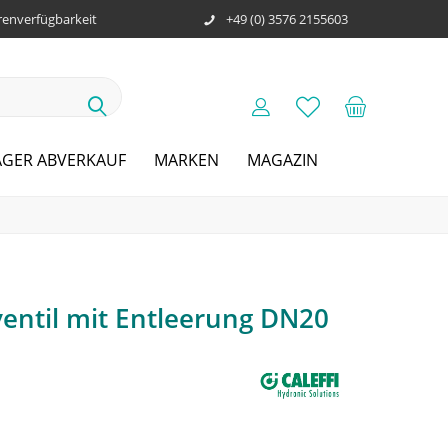
enverfügbarkeit
+49 (0) 3576 2155603
AGER ABVERKAUF
MARKEN
MAGAZIN
entil mit Entleerung DN20