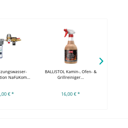
izungswasser-
BALLISTOL Kamin-, Ofen- &
EBV Kab
tion NaFüKom...
Grillreiniger...
THETA
,00 € *
16,00 € *