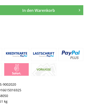
In den
Warenkorb
S-9002020
016615016925
58050
51 kg