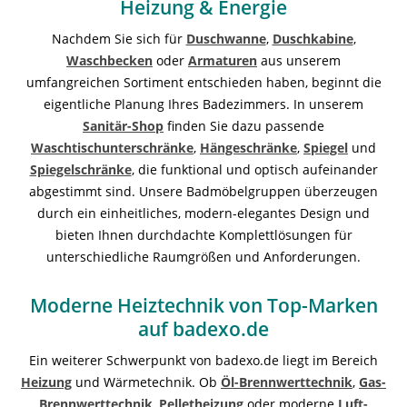
Heizung & Energie
Nachdem Sie sich für
Duschwanne
,
Duschkabine
,
Waschbecken
oder
Armaturen
aus unserem
umfangreichen Sortiment entschieden haben, beginnt die
eigentliche Planung Ihres Badezimmers. In unserem
Sanitär-Shop
finden Sie dazu passende
Waschtischunterschränke
,
Hängeschränke
,
Spiegel
und
Spiegelschränke
, die funktional und optisch aufeinander
abgestimmt sind. Unsere Badmöbelgruppen überzeugen
durch ein einheitliches, modern-elegantes Design und
bieten Ihnen durchdachte Komplettlösungen für
unterschiedliche Raumgrößen und Anforderungen.
Moderne Heiztechnik von Top-Marken
auf badexo.de
Ein weiterer Schwerpunkt von badexo.de liegt im Bereich
Heizung
und Wärmetechnik. Ob
Öl-Brennwerttechnik
,
Gas-
Brennwerttechnik
,
Pelletheizung
oder moderne
Luft-