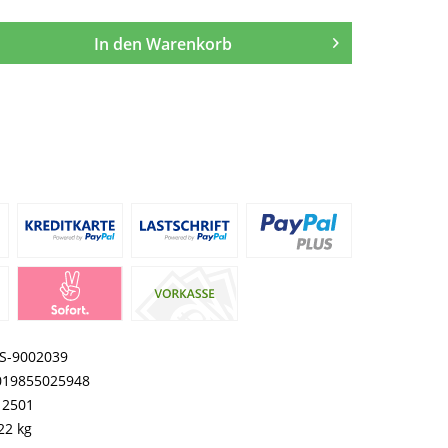
In den
Warenkorb
S-9002039
019855025948
12501
22 kg