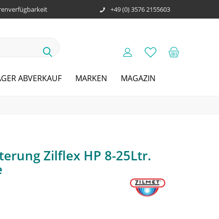
enverfügbarkeit
+49 (0) 3576 2155603
AGER ABVERKAUF
MARKEN
MAGAZIN
rung Zilflex HP 8-25Ltr.
e