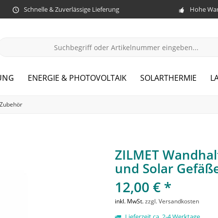
Schnelle & Zuverlässige Lieferung
Hohe War
UNG
ENERGIE & PHOTOVOLTAIK
SOLARTHERMIE
L
Zubehör
ZILMET Wandhalte
und Solar Gefäß
12,00 € *
inkl. MwSt.
zzgl. Versandkosten
Lieferzeit ca. 2-4 Werktage