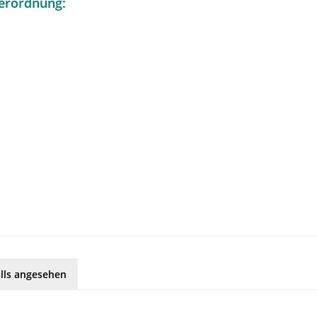
erordnung:
lls angesehen